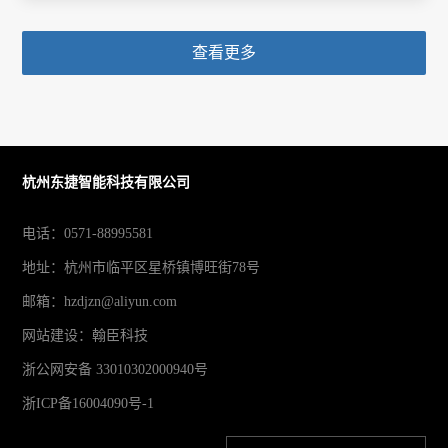
查看更多
杭州东捷智能科技有限公司
电话：0571-88995581
地址：杭州市临平区星桥镇博旺街78号
邮箱：hzdjzn@aliyun.com
网站建设
：
翰臣科技
浙公网安备 33010302000940号
浙ICP备16004090号-1